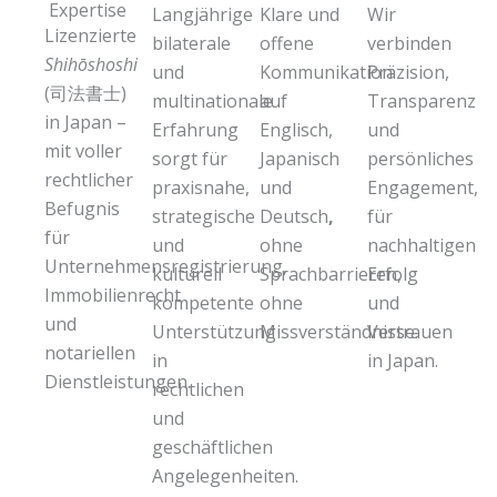
Expertise
Langjährige
Klare und
Wir
Lizenzierte
bilaterale
offene
verbinden
Shihōshoshi
und
Kommunikation
Präzision,
(司法書士)
multinationale
auf
Transparenz
in Japan –
Erfahrung
Englisch,
und
mit voller
sorgt für
Japanisch
persönliches
rechtlicher
praxisnahe,
und
Engagement,
Befugnis
strategische
Deutsch
,
für
für
und
ohne
nachhaltigen
Unternehmensregistrierung,
kulturell
Sprachbarrieren,
Erfolg
Immobilienrecht
kompetente
ohne
und
und
Unterstützung
Missverständnisse.
Vertrauen
notariellen
in
in Japan.
Dienstleistungen.
rechtlichen
und
geschäftlichen
Angelegenheiten.