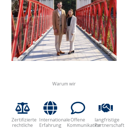
Warum wir
Zertifizierte
Internationale
Offene
langfristige
rechtliche
Erfahrung
Kommunikation
Partnerschaft