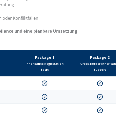
eratung
n oder Konfliktfällen
pliance und eine planbare Umsetzung
.
Package 1
Package 2
Inheritance Registration
Cross-Border Inherita
Basic
Support
✓
✓
✓
✓
✓
✓