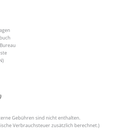
lagen
dbuch
 Bureau
iste
N)
)
terne Gebühren sind nicht enthalten.
anische Verbrauchsteuer zusätzlich berechnet.)