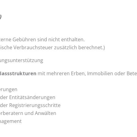
)
terne Gebühren sind nicht enthalten.
anische Verbrauchsteuer zusätzlich berechnet.)
erungsunterstützung
lassstrukturen
mit mehreren Erben, Immobilien oder Betei
ierungen
oder Entitätsänderungen
der Registrierungs­schritte
uerberatern und Anwälten
anagement