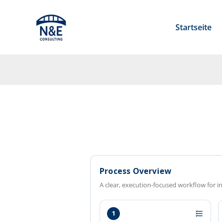
Zum
Inhalt
Startseite
springen
Process Overview
A clear, execution-focused workflow for in
1