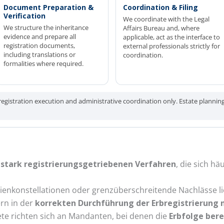
Document Preparation &
Coordination & Filing
Verification
We coordinate with the Legal
We structure the inheritance
Affairs Bureau and, where
evidence and prepare all
applicable, act as the interface to
registration documents,
external professionals strictly for
including translations or
coordination.
formalities where required.
egistration execution and administrative coordination only. Estate planning,
stark registrierungs­getriebenen Verfahren
, die sich h
lienkonstellationen oder grenzüberschreitende Nachlässe l
ern in der
korrekten Durchführung der Erbregistrierung 
ete richten sich an Mandanten, bei denen die
Erbfolge bere