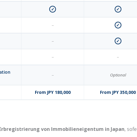
✓
✓
✓
–
✓
–
–
–
nation
–
Optional
From JPY 180,000
From JPY 350,000
rbregistrierung von Immobilieneigentum in Japan
, sof