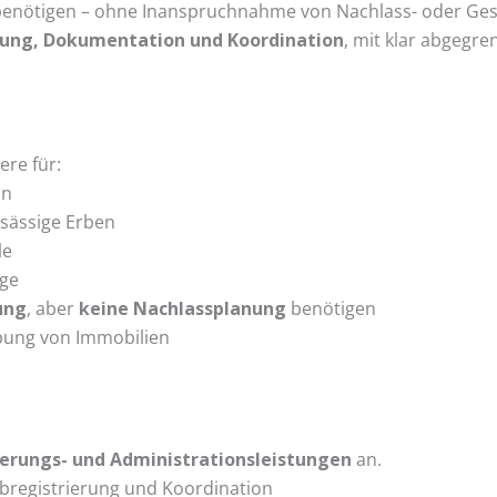
enötigen – ohne Inanspruchnahme von Nachlass- oder Ges
rung, Dokumentation und Koordination
, mit klar abgegr
ere für:
an
nsässige Erben
le
lge
ung
, aber
keine Nachlassplanung
benötigen
bung von Immobilien
ierungs- und Administrations­leistungen
an.
rbregistrierung und Koordination