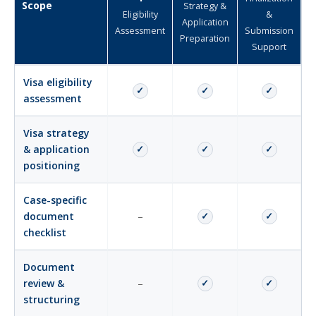
Scope
Strategy &
Eligibility
&
Application
Assessment
Submission
Preparation
Support
Visa eligibility
✓
✓
✓
assessment
Visa strategy
& application
✓
✓
✓
positioning
Case-specific
document
–
✓
✓
checklist
Document
review &
–
✓
✓
structuring