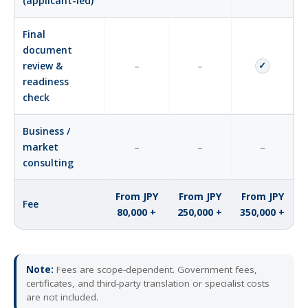
(applicant-led)
Final
document
review &
–
–
✓
readiness
check
Business /
market
–
–
–
consulting
From JPY
From JPY
From JPY
Fee
80,000 +
250,000 +
350,000 +
Note:
Fees are scope-dependent. Government fees,
certificates, and third-party translation or specialist costs
are not included.