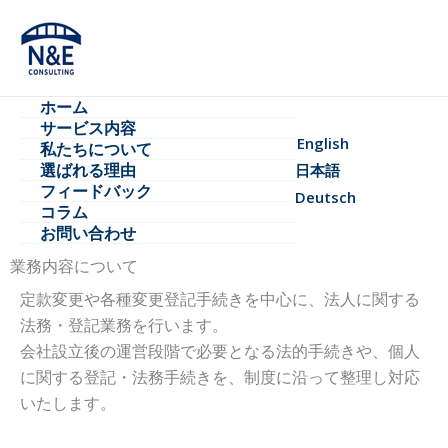
内
容
を
ス
ホーム
キ
サービス内容
ッ
English
私たちについて​
プ
選ばれる理由​
日本語
フィードバック
Deutsch
コラム
法人向け法務サポート
お問い合わせ
業務内容について
定款変更や各種変更登記手続きを中心に、法人に関する
法務・登記業務を行います。
会社設立後の運営段階で必要となる法的手続きや、個人
に関する登記・法務手続きを、制度に沿って整理し対応
いたします。