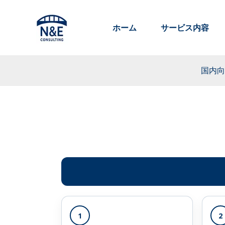
内
容
ホーム
サービス内容
を
ス
キ
国内向
ッ
プ
1
2