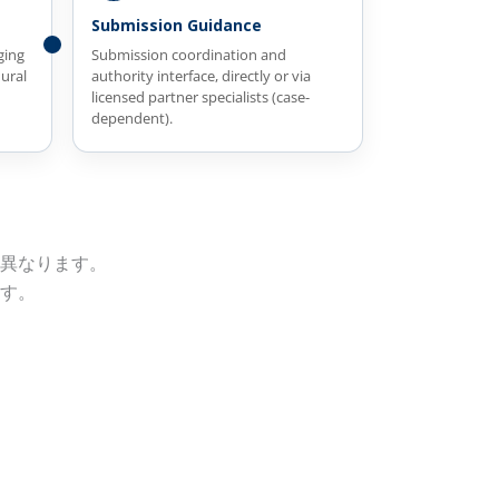
Submission Guidance
ging
Submission coordination and
dural
authority interface, directly or via
licensed partner specialists (case-
dependent).
異なります。
す。