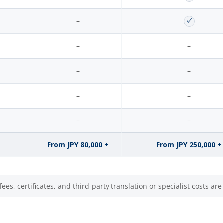
–
✓
–
–
–
–
–
–
–
–
From JPY 80,000 +
From JPY 250,000 +
, certificates, and third-party translation or specialist costs are