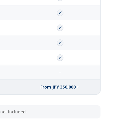
✓
✓
✓
✓
–
From JPY 350,000 +
 not included.