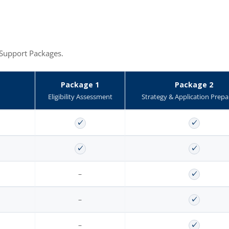
 Support Packages.
Package 1
Package 2
Eligibility Assessment
Strategy & Application Prepa
✓
✓
✓
✓
–
✓
–
✓
–
✓