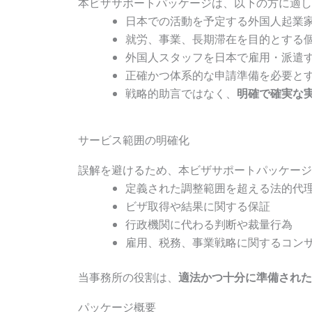
本ビザサポートパッケージは、以下の方に適し
日本での活動を予定する外国人起業
就労、事業、長期滞在を目的とする
外国人スタッフを日本で雇用・派遣
正確かつ体系的な申請準備を必要と
戦略的助言ではなく、
明確で確実な
サービス範囲の明確化
誤解を避けるため、本ビザサポートパッケージ
定義された調整範囲を超える法的代
ビザ取得や結果に関する保証
行政機関に代わる判断や裁量行為
雇用、税務、事業戦略に関するコン
当事務所の役割は、
適法かつ十分に準備された
パッケージ概要