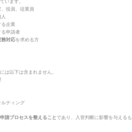
ています。
家、役員、従業員
個人
する企業
する申請者
実務対応
を求める方
には以下は含まれません。
理
サルティング
申請プロセスを整えること
であり、入管判断に影響を与えるも