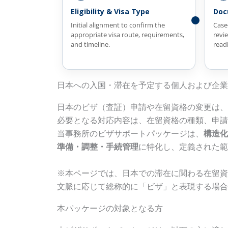
Eligibility & Visa Type
Doc
Initial alignment to confirm the
Case
appropriate visa route, requirements,
revi
and timeline.
readi
日本への入国・滞在を予定する個人および企業
日本のビザ（査証）申請や在留資格の変更は、
必要となる対応内容は、在留資格の種類、申請
当事務所のビザサポートパッケージは、
構造化
準備・調整・手続管理
に特化し、定義された範
※本ページでは、日本での滞在に関わる在留資
文脈に応じて総称的に「ビザ」と表現する場合
本パッケージの対象となる方