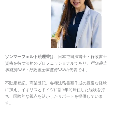
ゾンマーフェルト絵理香
は、日本で司法書士・行政書士
資格を持つ法務のプロフェッショナルであり、
司法書士
事務所N&E・行政書士事務所N&E
の代表です。
不動産登記、商業登記、各種法務書類作成の豊富な経験
に加え、イギリスとドイツに計7年間居住した経験を持
ち、国際的な視点を活かしたサポートを提供していま
す。