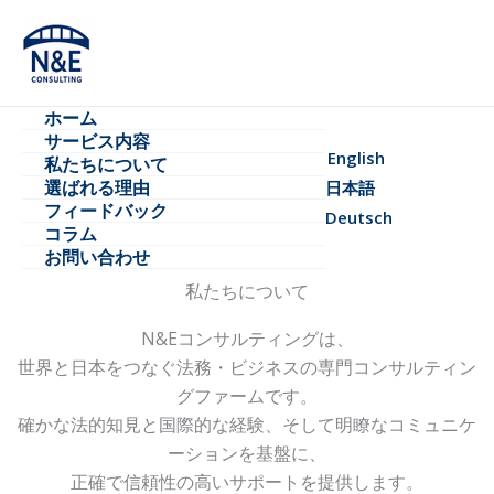
内
容
を
ス
ホーム
キ
サービス内容
ッ
English
私たちについて​
プ
選ばれる理由​
日本語
フィードバック
Deutsch
コラム
お問い合わせ
私たちについて
N&Eコンサルティングは、
世界と日本をつなぐ法務・ビジネスの専門コンサルティン
グファームです。
確かな法的知見と国際的な経験、
そして明瞭なコミュニケ
ーションを基盤に、
正確で信頼性の高いサポートを提供します。