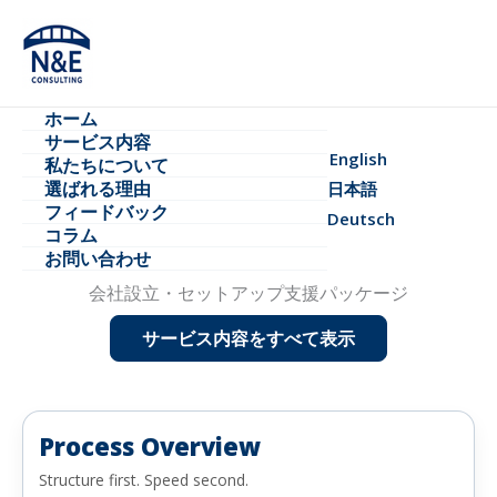
内
容
を
ス
ホーム
キ
サービス内容
ッ
English
私たちについて​
プ
選ばれる理由​
日本語
フィードバック
Deutsch
コラム
お問い合わせ
会社設立・セットアップ支援パッケージ
サービス内容をすべて表示
Process Overview
Structure first. Speed second.