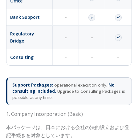
Office
Bank Support
–
✓
✓
Regulatory
–
–
✓
Bridge
Consulting
–
–
–
Support Packages:
operational execution only.
No
consulting included.
Upgrade to Consulting Packages is
possible at any time.
1. Company Incorporation (Basic)
本パッケージは、日本における会社の法的設立および登
記手続きを対象としています。