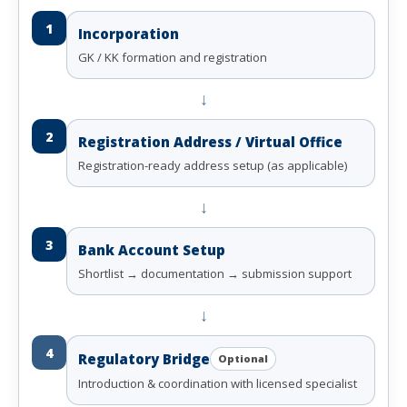
1
Incorporation
GK / KK formation and registration
↓
2
Registration Address / Virtual Office
Registration-ready address setup (as applicable)
↓
3
Bank Account Setup
Shortlist → documentation → submission support
↓
4
Regulatory Bridge
Optional
Introduction & coordination with licensed specialist