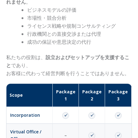
れません
。
ビジネスモデルの評価
市場性・競合分析
ライセンス戦略や規制コンサルティング
行政機関との直接交渉または代理
成功の保証や意思決定の代行
私たちの役割は、
設立およびセットアップを支援するこ
と
であり、
お客様に代わって経営判断を行うことではありません。
Package
Package
Package
Scope
1
2
3
Incorporation
✓
✓
✓
Virtual Office /
–
✓
✓