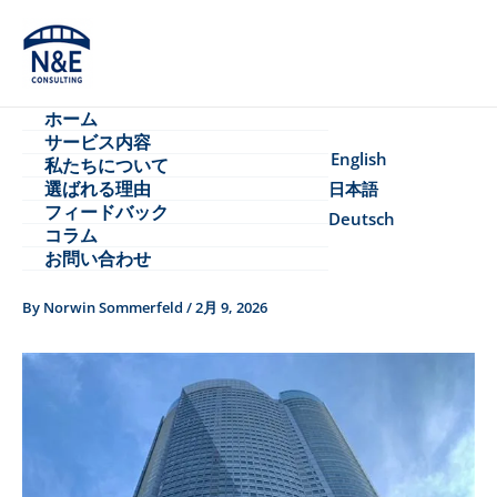
内
容
を
ス
ホーム
キ
サービス内容
ッ
English
私たちについて​
プ
選ばれる理由​
日本語
フィードバック
Deutsch
コラム
お問い合わせ
By
Norwin Sommerfeld
/
2月 9, 2026